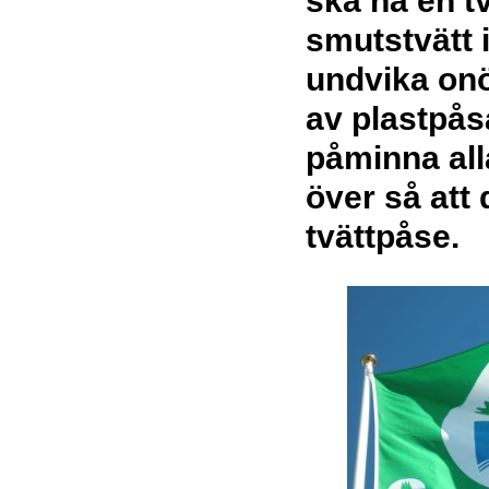
ska ha en t
smutstvätt i
undvika on
av plastpåsa
påminna alla
över så att
tvättpåse.