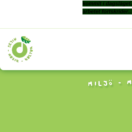
kommit i dagsläget.
arbetet fortskrider