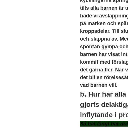
kycklingarna springe
tills alla barnen är
hade vi avslappning
på marken och spän
kroppsdelar. Till sl
och slappna av. Med
spontan gympa och 
barnen har visat int
kommit med förslag
det gärna fler. När v
det bli en rörelseså
vad barnen vill.
b. Hur har alla
gjorts delaktig
inflytande i p
Så här långt har d