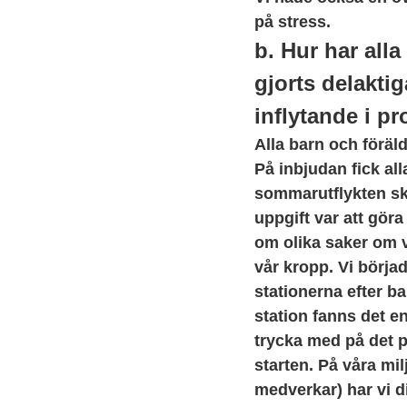
på stress.
b. Hur har alla
gjorts delaktig
inflytande i p
Alla barn och föräl
På inbjudan fick al
sommarutflykten sk
uppgift var att gör
om olika saker om v
vår kropp. Vi börja
stationerna efter b
station fanns det 
trycka med på det 
starten. På våra mil
medverkar) har vi d