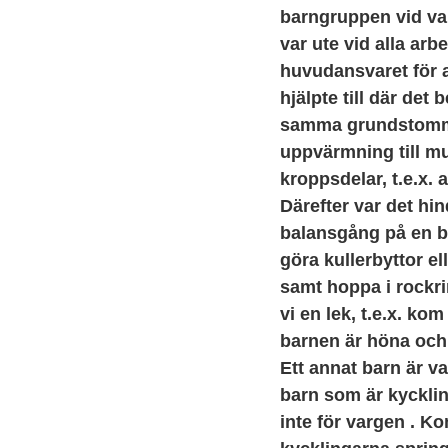
barngruppen vid varj
var ute vid alla arb
huvudansvaret för a
hjälpte till där det
samma grundstomme
uppvärmning till mu
kroppsdelar, t.e.x. 
Därefter var det hi
balansgång på en br
göra kullerbyttor el
samt hoppa i rockri
vi en lek, t.e.x. kom
barnen är höna och 
Ett annat barn är v
barn som är kycklin
inte för vargen . K