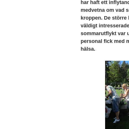
har haft ett inflyta
medvetna om vad som
kroppen. De större
väldigt intresserad
sommarutflykt var u
personal fick med m
hälsa.