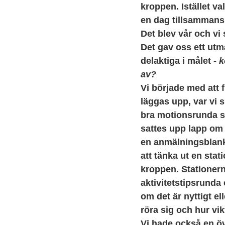
kroppen. Istället v
en dag tillsammans
Det blev vår och vi
Det gav oss ett utmär
delaktiga i målet -
k
av?
Vi började med att 
läggas upp, var vi 
bra motionsrunda s
sattes upp lapp om 
en anmälningsblank
att tänka ut en sta
kroppen. Stationer
aktivitetstipsrunda
om det är nyttigt elle
röra sig och hur vik
Vi hade också en ö