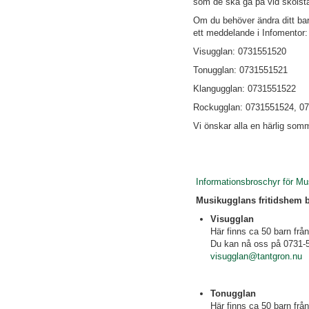
som de ska gå på vid skolsta
Om du behöver ändra ditt barn
ett meddelande i Infomentor:
Visugglan: 0731551520
Tonugglan: 0731551521
Klangugglan: 0731551522
Rockugglan: 0731551524, 0
Vi önskar alla en härlig somm
Informationsbroschyr för Mu
Musikugglans fritidshem be
Visugglan
Här finns ca 50 barn frå
Du kan nå oss på 0731-
visugglan@tantgron.nu
Tonugglan
Här finns ca 50 barn frå