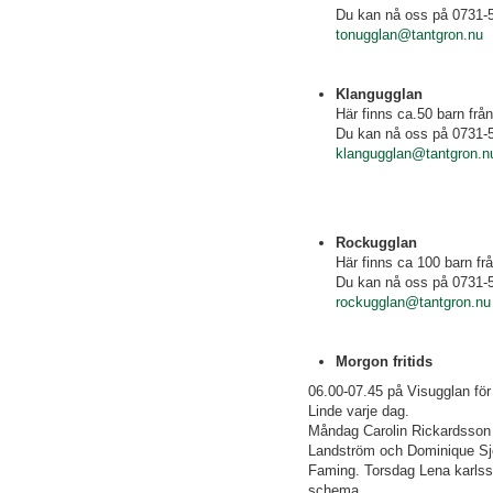
Du kan nå oss på 0731-
tonugglan@tantgron.nu
Klangugglan
Här finns ca.50 barn frå
Du kan nå oss på 0731-
klangugglan@tantgron.n
Rockugglan
Här finns ca 100 barn fr
Du kan nå oss på 0731-5
rockugglan@tantgron.nu
Morgon fritids
06.00-07.45 på Visugglan fö
Linde varje dag.
Måndag Carolin Rickardsson 
Landström och Dominique Sj
Faming. Torsdag Lena karlss
schema.