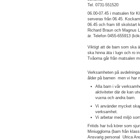
Tel. 0731-551520
06.00-07.45 i matsalen för 
serveras från 06.45. Kockarn
06.45 och fram till skolstar
Richard Braun och Magnus Lin
är. Telefon 0455-655913 (kök
Viktigt att de barn som ska ä
ska hinna äta i lugn och ro in
Tvåorna går från matsalen me
Verksamheten på avdelningarn
ålder på barnen men vi ha
Alla barn i vår verksamh
aktiviteter där de kan u
vuxna och andra barn.
Vi använder mycket skap
verksamhet.
Vi arbetar med miljö som
Fritids har två körer som sju
Miniugglorna (barn från klas
Ansvarig personal Ulrica A