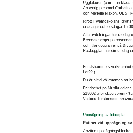
Ugglekören (barn från klass 
Ansvarig personal Catharin
och Mariella Maxon. OBS! Kö
Idrott i Wämöskolans idrottsh
onsdagar ochtorsdagar 15.30
Alla avdelningar har utedag 
Bryggareberget på onsdagar
och Klangugglan är på Bryg
Rockugglan har sin utedag o
Fritidshemmets verksamhet g
Lgr22.)
Du är alltid välkommen att b
Fritidschef på Musikugglans 
218002 eller ola.erserum@ta
Victoria Torstensson ansvara
Uppsägning av fritidsplats
Rutiner vid uppsägning av f
Använd uppsägningsblankette