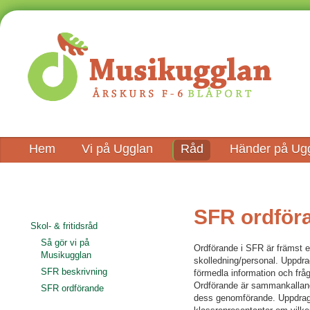
Hem
Vi på Ugglan
Råd
Händer på Ug
SFR ordför
Skol- & fritidsråd
Så gör vi på
Ordförande i SFR är främst 
Musikugglan
skolledning/personal. Uppdra
SFR beskrivning
förmedla information och frågo
Ordförande är sammankallande
SFR ordförande
dess genomförande. Uppdrage