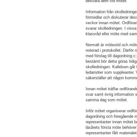
besvara dem vid mötet.
Information från skolledninge
förmedlar och diskuterar des
veckor innan mötet. Ordföra
svarar skolledningen. I viss
klassråd eller möte med samt
Normalt är mötestid och mö
noterad i protokollet. Därför 
med förslag till dagordning 
bestämt bör detta göras tid
skolledningen. Kallelsen går 
ledamöter som suppleanter. V
säkerställer att någon komm
Innan mötet träffar ordföran
svar samt övrig information
samma dag som mötet.
Inför mötet organiserar ordfö
dagordning och föregående mö
representanter innan mötet be
läsårets första möte behöver
representanter fått materialet