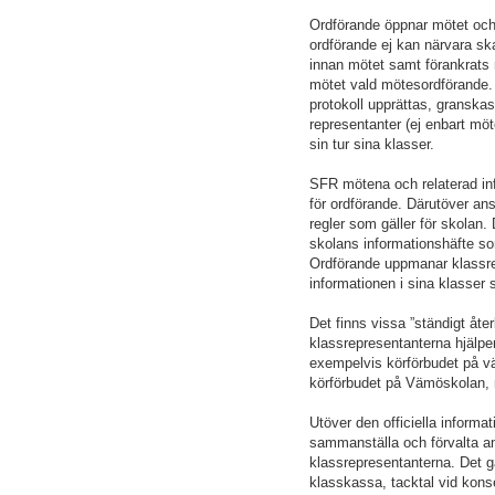
Ordförande öppnar mötet och d
ordförande ej kan närvara ska
innan mötet samt förankrats
mötet vald mötesordförande. 
protokoll upprättas, granskas,
representanter (ej enbart möt
sin tur sina klasser.
SFR mötena och relaterad inf
för ordförande. Därutöver an
regler som gäller för skolan
skolans informationshäfte som
Ordförande uppmanar klassre
informationen i sina klasser s
Det finns vissa ”ständigt å
klassrepresentanterna hjälper
exempelvis körförbudet på vä
körförbudet på Vämöskolan, r
Utöver den officiella informa
sammanställa och förvalta an
klassrepresentanterna. Det gä
klasskassa, tacktal vid kons